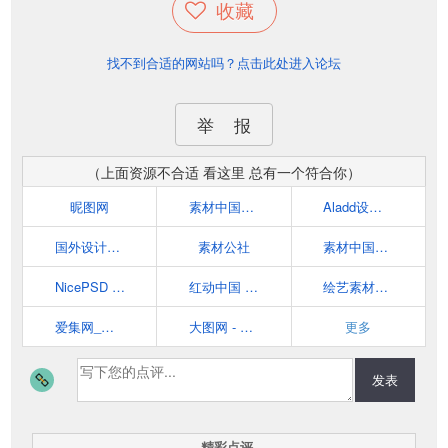
收藏
找不到合适的网站吗？点击此处进入论坛
举 报
（上面资源不合适 看这里 总有一个符合你）
昵图网
素材中国_免费素材共享平台www.sccnn.com
Aladd设计量贩铺 | 高品质设计、艺术、摄影、教程、插画类的分享平台
国外设计欣赏网站 - DOOOOR.com
素材公社
素材中国16素材网
NicePSD 优质设计素材下载站
红动中国 - 找设计！上红动
绘艺素材_素材,素材中国,图片素材,设计素材,矢量素材,素材网
爱集网_搜索国内外设计素材分享-发现图片创意设计灵感
大图网 - 影楼素材,PSD素材,矢量素材,高清图片素材,高品质设计素材共享
更多
发表
精彩点评