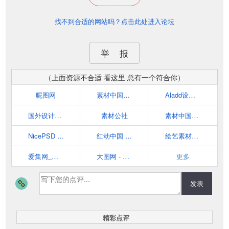
找不到合适的网站吗？点击此处进入论坛
举 报
（上面资源不合适 看这里 总有一个符合你）
昵图网
素材中国_免费素材共享平台www.sccnn.com
Aladd设计量贩铺 | 高品质设计、艺术、摄影、教程、插画类的分享平台
国外设计欣赏网站 - DOOOOR.com
素材公社
素材中国16素材网
NicePSD 优质设计素材下载站
红动中国 - 找设计！上红动
绘艺素材_素材,素材中国,图片素材,设计素材,矢量素材,素材网
爱集网_搜索国内外设计素材分享-发现图片创意设计灵感
大图网 - 影楼素材,PSD素材,矢量素材,高清图片素材,高品质设计素材共享
更多
发表
精彩点评