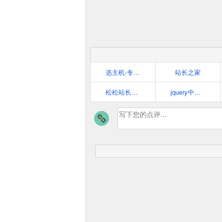
选主机-专业的主机测评站
站长之家
松松站长工具大全-最全的站长SEO工具导航
jquery中文网