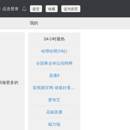
点击登录
提交
收藏
设为首页
我的
24小时最热
哈哩哈哩(H站)
全国事业单位招聘网
直播8
间做更多的
梨视频官网-做最好看的资讯短视频-Pear Video
爱奇艺
花椒直播
磁力猫