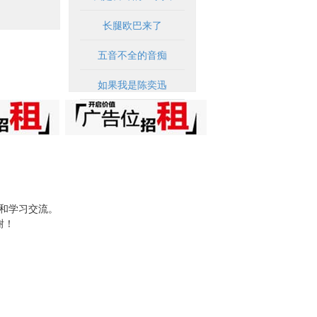
长腿欧巴来了
五音不全的音痴
如果我是陈奕迅
试和学习交流。
谢！