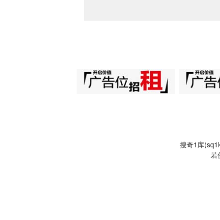
搜奇1库(s
若