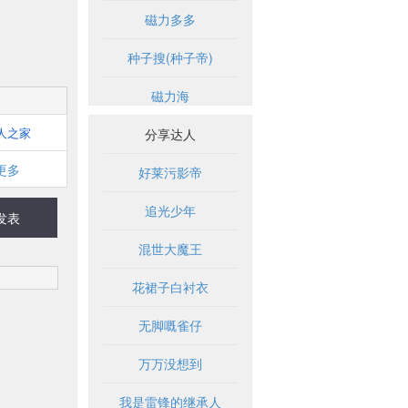
磁力多多
种子搜(种子帝)
磁力海
人之家
分享达人
更多
好莱污影帝
追光少年
发表
混世大魔王
花裙子白衬衣
无脚嘅雀仔
万万没想到
我是雷锋的继承人