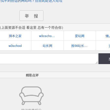
找不到合适的网站吗？点击此处进入论坛
举 报
（上面资源不合适 看这里 总有一个符合你）
脚本之家
w3cschool - 学编程，从w3cschool开始
爱站网
懒
w3school
站长网
推56站长论坛
精彩点评