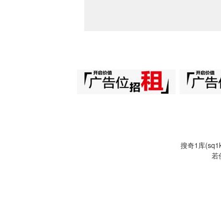
搜奇1库(s
若