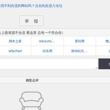
找不到合适的网站吗？点击此处进入论坛
举 报
（上面资源不合适 看这里 总有一个符合你）
脚本之家
w3cschool - 学编程，从w3cschool开始
爱站网
懒
w3school
站长网
推56站长论坛
精彩点评