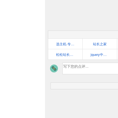
选主机-专业的主机测评站
站长之家
松松站长工具大全-最全的站长SEO工具导航
jquery中文网