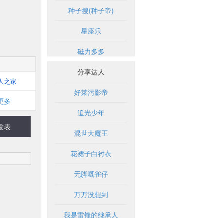
种子搜(种子帝)
星座乐
磁力多多
分享达人
人之家
好莱污影帝
更多
追光少年
发表
混世大魔王
花裙子白衬衣
无脚嘅雀仔
万万没想到
我是雷锋的继承人