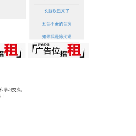
长腿欧巴来了
五音不全的音痴
如果我是陈奕迅
试和学习交流。
谢！