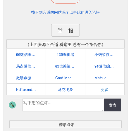
找不到合适的网站吗？点击此处进入论坛
举 报
（上面资源不合适 看这里 总有一个符合你）
96微信编辑器
135编辑器
小蚂蚁微信编辑器
易点微信编辑器
微信编辑器_i排版
91微信编辑器
微助点微信编辑器
Cmd Markdown 编辑阅读器
MaHua 在线markdown编辑器
Editor.md - 开源在线 Markdown 编辑器
马克飞象
更多
发表
精彩点评