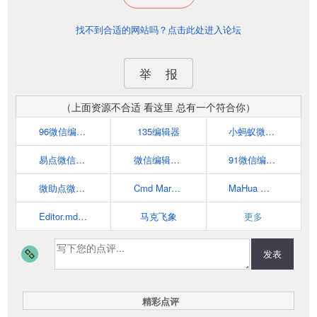
找不到合适的网站吗？点击此处进入论坛
举 报
（上面资源不合适 看这里 总有一个符合你）
96微信编辑器
135编辑器
小蚂蚁微信编辑器
易点微信编辑器
微信编辑器_i排版
91微信编辑器
微助点微信编辑器
Cmd Markdown 编辑阅读器
MaHua 在线markdown编辑器
Editor.md - 开源在线 Markdown 编辑器
马克飞象
更多
发表
精彩点评