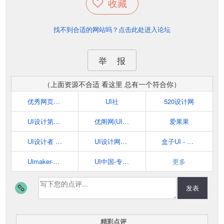
收藏
找不到合适的网站吗？点击此处进入论坛
举 报
（上面资源不合适 看这里 总有一个符合你）
优秀网页设计联盟
UI社
520设计网
UI设计第一站
优阁网(UIGREAT)
爱果果
UI设计者 - 一个免费自学UI设计APP
UI设计网uisheji.com-专业的ui设计APP界面设计学习分享交流平台
盒子UI - 分享以用户体验为中心的设计
Uimaker-专注UI设计
UI中国-专业用户体验设计平台
更多
发表
精彩点评