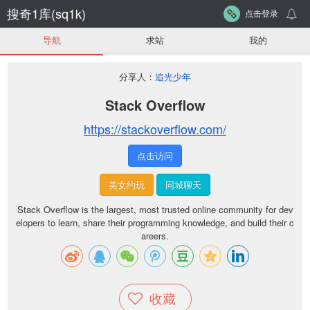
搜奇1库(sq1k)
点击登录
导航
求站
我的
分享人：
追光少年
Stack Overflow
https://stackoverflow.com/
点击访问
美女约玩
同城聊天
Stack Overflow is the largest, most trusted online community for dev
elopers to learn, share their programming knowledge, and build their c
areers.
收藏