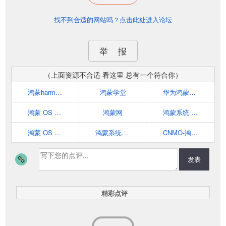
找不到合适的网站吗？点击此处进入论坛
举 报
（上面资源不合适 看这里 总有一个符合你）
鸿蒙harmonyos入门教程-iCloudEnd的博客
鸿蒙学堂
华为鸿蒙HarmonyOS
鸿蒙 OS 开源项目
鸿蒙网
鸿蒙系统 HarmonyOS | 华为操作系统
鸿蒙 OS 代码仓库
鸿蒙系统最新消息-电子发烧友网
CNMO-鸿蒙系统信息
发表
精彩点评