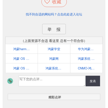
收藏
找不到合适的网站吗？点击此处进入论坛
举 报
（上面资源不合适 看这里 总有一个符合你）
鸿蒙harmonyos入门教程-iCloudEnd的博客
鸿蒙学堂
华为鸿蒙HarmonyOS
鸿蒙 OS 开源项目
鸿蒙网
鸿蒙系统 HarmonyOS | 华为操作系统
鸿蒙 OS 代码仓库
鸿蒙系统最新消息-电子发烧友网
CNMO-鸿蒙系统信息
发表
精彩点评