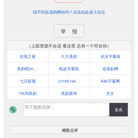
找不到合适的网站吗？点击此处进入论坛
举 报
（上面资源不合适 看这里 总有一个符合你）
在线之家
久久美剧
冰冰字幕组
美剧吧(meiju8.cc)
电波字幕组
追美剧网
七汉影视
cn163.net天天美剧
A4k字幕网
70CN美剧
美剧星球
更多
发表
精彩点评