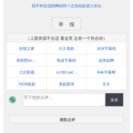
找不到合适的网站吗？点击此处进入论坛
举 报
（上面资源不合适 看这里 总有一个符合你）
在线之家
久久美剧
冰冰字幕组
美剧吧(meiju8.cc)
电波字幕组
追美剧网
七汉影视
cn163.net天天美剧
A4k字幕网
70CN美剧
美剧星球
更多
发表
精彩点评