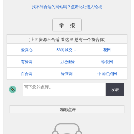
找不到合适的网站吗？点击此处进入论坛
举 报
（上面资源不合适 看这里 总有一个符合你）
爱真心
58同城交友网
花田
有缘网
世纪佳缘
珍爱网
百合网
缘来网
中国红娘网
发表
精彩点评