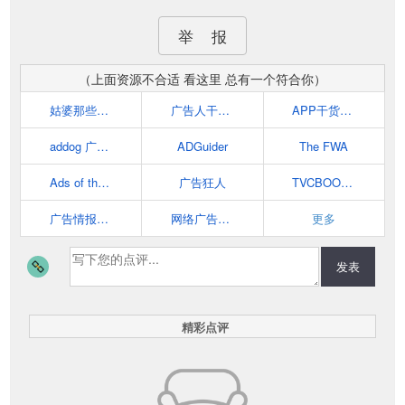
举 报
（上面资源不合适 看这里 总有一个符合你）
姑婆那些事儿官网 - 互联网推广运营知识分享平台
广告人干货库
APP干货铺子官网-专注APP运营推广
addog 广告人的网址导航
ADGuider
The FWA
Ads of the World™
广告狂人
TVCBOOK - 企业级创意视频服务平台
广告情报局 | 全球HAOAD探秘
网络广告人社区 - 分享国内外创意广告和网络营销及市场营销案例
更多
发表
精彩点评