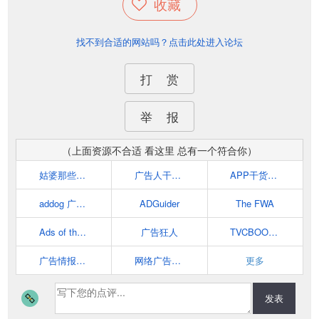
收藏
找不到合适的网站吗？点击此处进入论坛
打 赏
举 报
（上面资源不合适 看这里 总有一个符合你）
姑婆那些事儿官网 - 互联网推广运营知识分享平台
广告人干货库
APP干货铺子官网-专注APP运营推广
addog 广告人的网址导航
ADGuider
The FWA
Ads of the World™
广告狂人
TVCBOOK - 企业级创意视频服务平台
广告情报局 | 全球HAOAD探秘
网络广告人社区 - 分享国内外创意广告和网络营销及市场营销案例
更多
发表