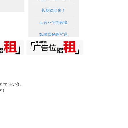
长腿欧巴来了
五音不全的音痴
如果我是陈奕迅
试和学习交流。
谢！