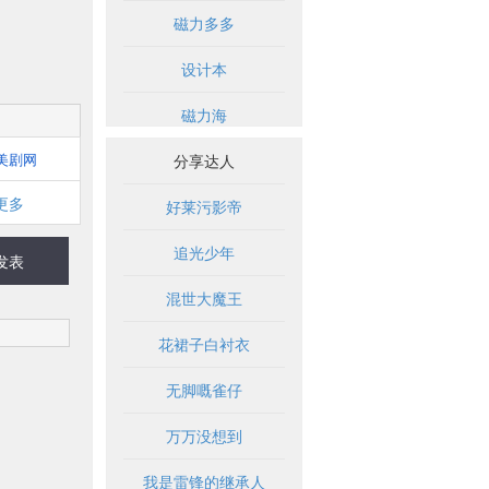
磁力多多
设计本
磁力海
美剧网
分享达人
更多
好莱污影帝
追光少年
发表
混世大魔王
花裙子白衬衣
无脚嘅雀仔
万万没想到
我是雷锋的继承人