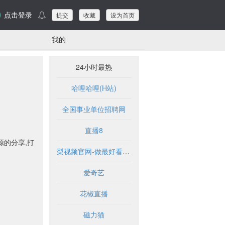
点击登录
提交
收藏
设为首页
我的
24小时最热
哈哩哈哩(H站)
全国事业单位招聘网
直播8
源的分享,打
梨视频官网-做最好看的资讯短视频-Pear Video
爱奇艺
花椒直播
磁力猫