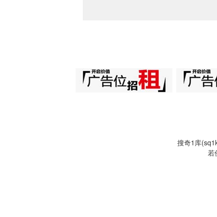
搜奇1库(s
若