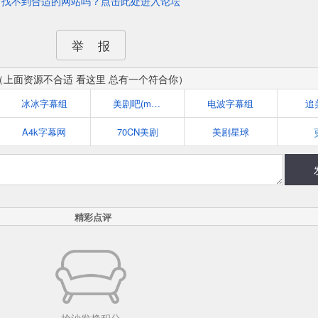
找不到合适的网站吗？点击此处进入论坛
举 报
（上面资源不合适 看这里 总有一个符合你）
冰冰字幕组
美剧吧(meiju8.cc)
电波字幕组
追
A4k字幕网
70CN美剧
美剧星球
精彩点评