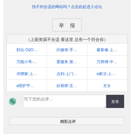
找不到合适的网站吗？点击此处进入论坛
举 报
（上面资源不合适 看这里 总有一个符合你）
到位-O2O上门服务平台
闪修侠-手机上门维修平台
极客修-上门手机维修平台
万能小哥-互联网维修上门服务开创者
爱服务-第三方家电服务交易平台
万师傅-中国领先的家居服务平台
河狸家-上门美容服务
点到-上门按摩服务平台
e家洁-上门家庭服务
e陪护平台-专业健康护理的O2O服务
好厨师-互联网私厨平台。
更多
发表
精彩点评