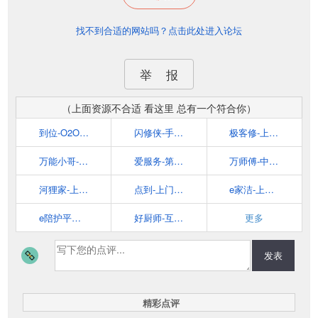
找不到合适的网站吗？点击此处进入论坛
举 报
（上面资源不合适 看这里 总有一个符合你）
到位-O2O上门服务平台
闪修侠-手机上门维修平台
极客修-上门手机维修平台
万能小哥-互联网维修上门服务开创者
爱服务-第三方家电服务交易平台
万师傅-中国领先的家居服务平台
河狸家-上门美容服务
点到-上门按摩服务平台
e家洁-上门家庭服务
e陪护平台-专业健康护理的O2O服务
好厨师-互联网私厨平台。
更多
发表
精彩点评