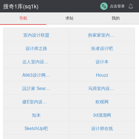
搜奇1库(sq1k)
点击登录
导航
求站
我的
室内设计联盟
扮家家室内设计网
设计师之路
拓者设计吧
达人室内设计网
设计本
A963设计网-全球建筑、景观、软装、室内设计师首选平台
Houzz
設計家 Searchome－室內設計、裝潢設計社群平台
马蹄室内设计网
建E室内设计网
欧模网
知末
3d溜溜网
SketchUp吧
设计师在线