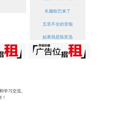
长腿欧巴来了
五音不全的音痴
如果我是陈奕迅
试和学习交流。
谢！