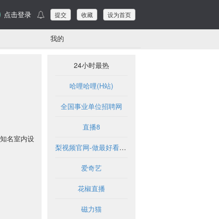
点击登录
提交
收藏
设为首页
我的
24小时最热
哈哩哈哩(H站)
全国事业单位招聘网
直播8
知名室内设
梨视频官网-做最好看的资讯短视频-Pear Video
爱奇艺
花椒直播
磁力猫