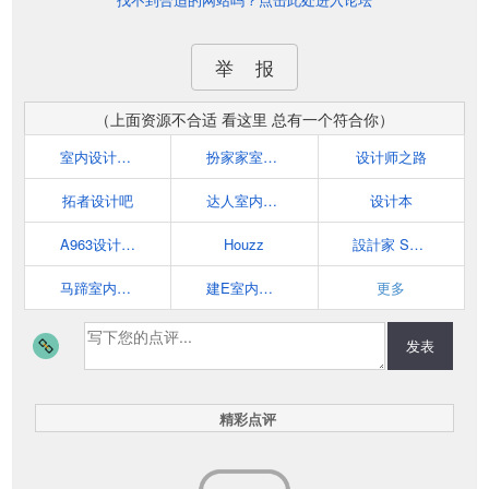
举 报
（上面资源不合适 看这里 总有一个符合你）
室内设计联盟
扮家家室内设计网
设计师之路
拓者设计吧
达人室内设计网
设计本
A963设计网-全球建筑、景观、软装、室内设计师首选平台
Houzz
設計家 Searchome－室內設計、裝潢設計社群平台
马蹄室内设计网
建E室内设计网
更多
发表
精彩点评