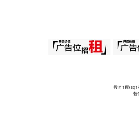
搜奇1库(s
若