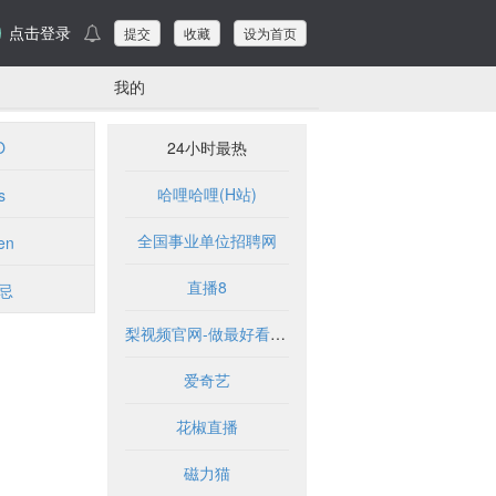
点击登录
提交
收藏
设为首页
我的
O
24小时最热
哈哩哈哩(H站)
s
全国事业单位招聘网
en
直播8
忌
梨视频官网-做最好看的资讯短视频-Pear Video
爱奇艺
花椒直播
磁力猫