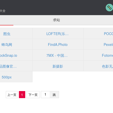
大全
求站
图虫
LOFTER(乐乎)
POC
蜂鸟网
FindA.Photo
Pexel
ockSnap.io
7MX - 中国领先的视觉创作社区
Fotom
高品图像官方网站
新摄影
色影无
500px
上一页
1
下一页
跳