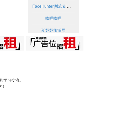
FaceHunter|城市街头时尚摄影博客
嘀哩嘀哩
驴妈妈旅游网
试和学习交流。
谢！