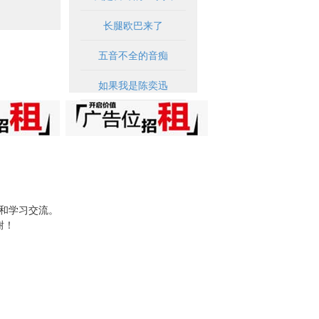
长腿欧巴来了
五音不全的音痴
如果我是陈奕迅
试和学习交流。
谢！