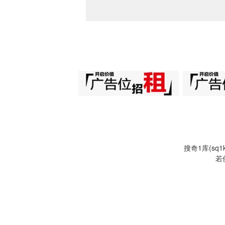
搜奇1库(s
若