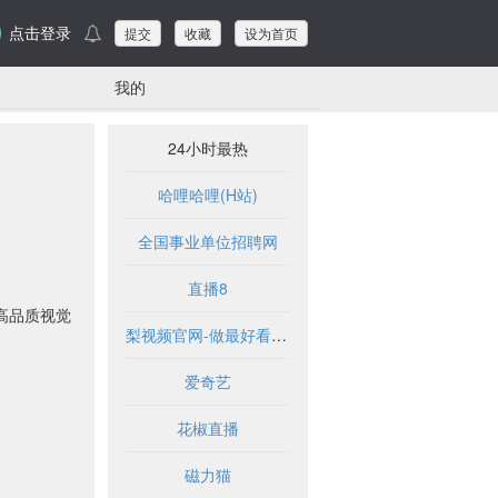
点击登录
提交
收藏
设为首页
我的
24小时最热
哈哩哈哩(H站)
全国事业单位招聘网
直播8
高品质视觉
梨视频官网-做最好看的资讯短视频-Pear Video
爱奇艺
花椒直播
磁力猫