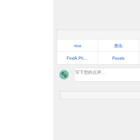
nice
图虫
FindA.Photo
Pexels