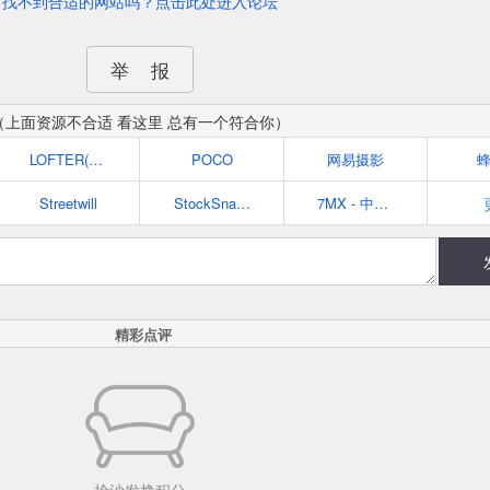
找不到合适的网站吗？点击此处进入论坛
举 报
（上面资源不合适 看这里 总有一个符合你）
LOFTER(乐乎)
POCO
网易摄影
Streetwill
StockSnap.io
7MX - 中国领先的视觉创作社区
精彩点评