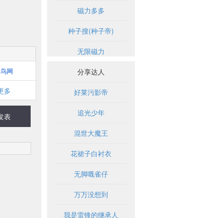
磁力多多
种子搜(种子帝)
无限磁力
蜂鸟网
分享达人
更多
好莱污影帝
追光少年
发表
混世大魔王
花裙子白衬衣
无脚嘅雀仔
万万没想到
我是雷锋的继承人