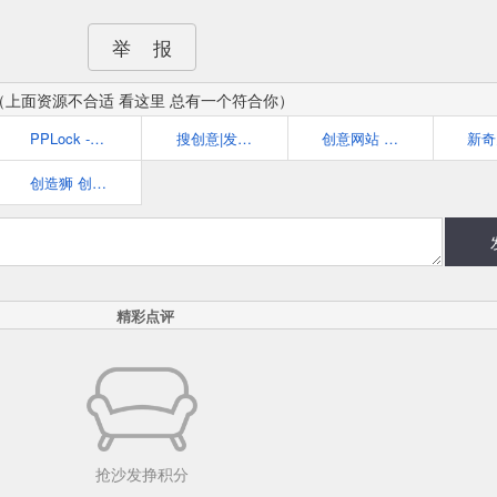
举 报
（上面资源不合适 看这里 总有一个符合你）
PPLock - 分享关于美的一切
搜创意|发现和分享生活中的创意
创意网站 | 有趣的网站 | 有意思的网站 - 多新奇
创造狮 创意工作者导航
精彩点评
抢沙发挣积分