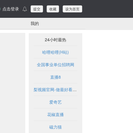
点击登录
提交
收藏
设为首页
我的
24小时最热
哈哩哈哩(H站)
全国事业单位招聘网
直播8
梨视频官网-做最好看的资讯短视频-Pear Video
爱奇艺
花椒直播
磁力猫