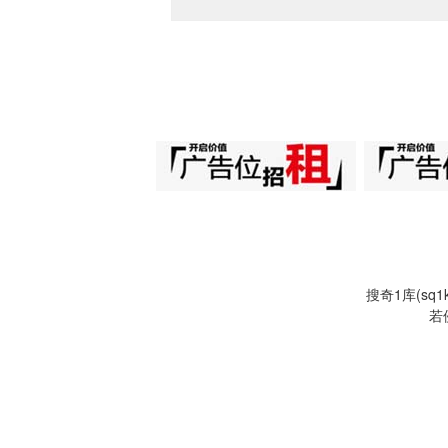
搜奇1库(s
若