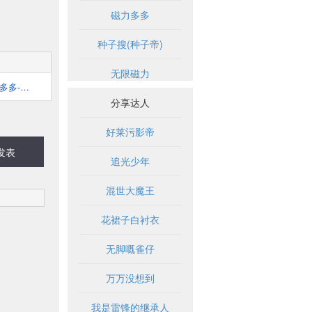
磁力多多
种子搜(种子帝)
无限磁力
新奇多多-分享新奇设计、励志视频、各种好玩有趣事情的网站
分享达人
好莱污影帝
发表
追光少年
混世大魔王
花裙子白衬衣
无脚嘅雀仔
万万没想到
我是雷锋的继承人