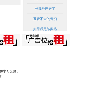
长腿欧巴来了
五音不全的音痴
如果我是陈奕迅
试和学习交流。
谢！