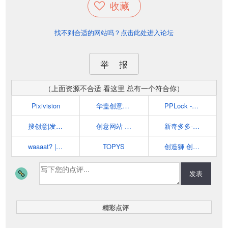
收藏
找不到合适的网站吗？点击此处进入论坛
举 报
（上面资源不合适 看这里 总有一个符合你）
Pixivision
华盖创意网站
PPLock - 分享关于美的一切
搜创意|发现和分享生活中的创意
创意网站 | 有趣的网站 | 有意思的网站 - 多新奇
新奇多多-分享新奇设计、励志视频、各种好玩有趣事情的网站
waaaat? | 创意资讯分享平台
TOPYS
创造狮 创意工作者导航
发表
精彩点评