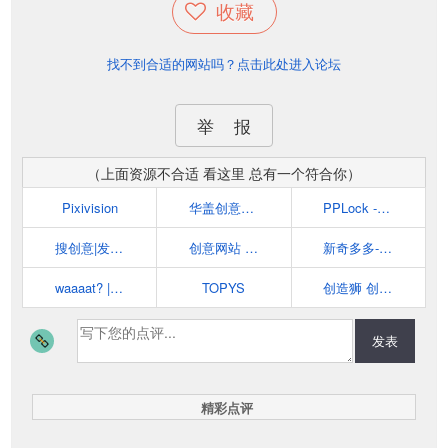
收藏
找不到合适的网站吗？点击此处进入论坛
举 报
（上面资源不合适 看这里 总有一个符合你）
Pixivision
华盖创意网站
PPLock - 分享关于美的一切
搜创意|发现和分享生活中的创意
创意网站 | 有趣的网站 | 有意思的网站 - 多新奇
新奇多多-分享新奇设计、励志视频、各种好玩有趣事情的网站
waaaat? | 创意资讯分享平台
TOPYS
创造狮 创意工作者导航
发表
精彩点评