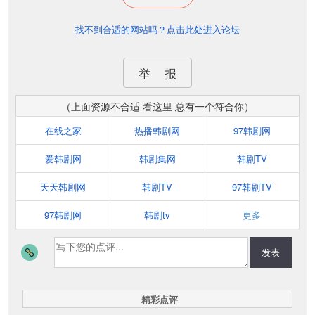
找不到合适的网站吗？点击此处进入论坛
举 报
（上面资源不合适 看这里 总有一个符合你）
在线之家
热播韩剧网
97韩剧网
爱韩剧网
韩剧集网
韩剧TV
天天韩剧网
韩剧TV
97韩剧TV
97韩剧网
韩剧tv
更多
发表
精彩点评