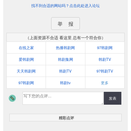
找不到合适的网站吗？点击此处进入论坛
举 报
（上面资源不合适 看这里 总有一个符合你）
在线之家
热播韩剧网
97韩剧网
爱韩剧网
韩剧集网
韩剧TV
天天韩剧网
韩剧TV
97韩剧TV
97韩剧网
韩剧tv
更多
发表
精彩点评