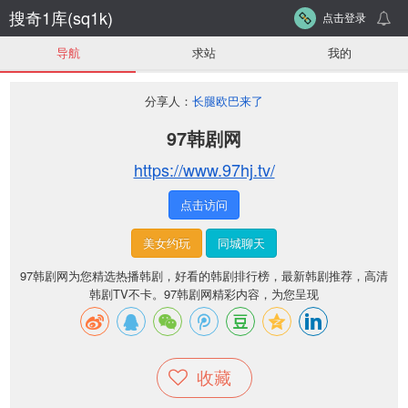
搜奇1库(sq1k)
点击登录
导航
求站
我的
分享人：
长腿欧巴来了
97韩剧网
https://www.97hj.tv/
点击访问
美女约玩
同城聊天
97韩剧网为您精选热播韩剧，好看的韩剧排行榜，最新韩剧推荐，高清
韩剧TV不卡。97韩剧网精彩内容，为您呈现
收藏