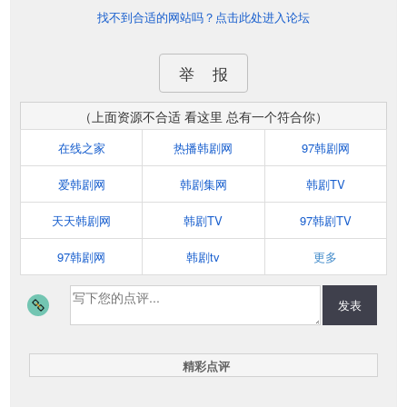
找不到合适的网站吗？点击此处进入论坛
举 报
（上面资源不合适 看这里 总有一个符合你）
在线之家
热播韩剧网
97韩剧网
爱韩剧网
韩剧集网
韩剧TV
天天韩剧网
韩剧TV
97韩剧TV
97韩剧网
韩剧tv
更多
发表
精彩点评