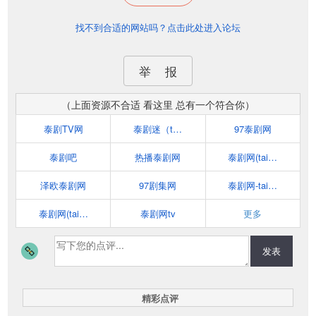
找不到合适的网站吗？点击此处进入论坛
举 报
（上面资源不合适 看这里 总有一个符合你）
泰剧TV网
泰剧迷（taijumi.cc）
97泰剧网
泰剧吧
热播泰剧网
泰剧网(taijuwang.com)
泽欧泰剧网
97剧集网
泰剧网-taijuzj.com
泰剧网(taijuu.com)
泰剧网tv
更多
发表
精彩点评