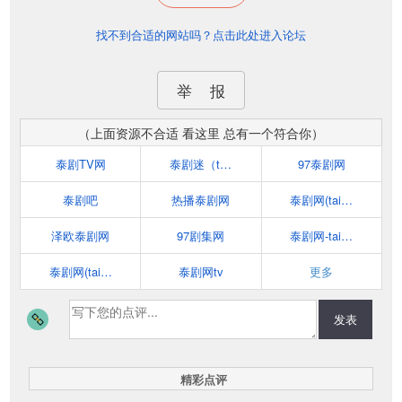
找不到合适的网站吗？点击此处进入论坛
举 报
（上面资源不合适 看这里 总有一个符合你）
泰剧TV网
泰剧迷（taijumi.cc）
97泰剧网
泰剧吧
热播泰剧网
泰剧网(taijuwang.com)
泽欧泰剧网
97剧集网
泰剧网-taijuzj.com
泰剧网(taijuu.com)
泰剧网tv
更多
发表
精彩点评