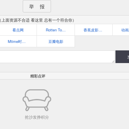
举 报
（上面资源不合适 看这里 总有一个符合你）
看点网
Rotten Tomatoes
香蕉皮影评网
Mtime时光网：让电影遇见生活
豆瓣电影
精彩点评
抢沙发挣积分