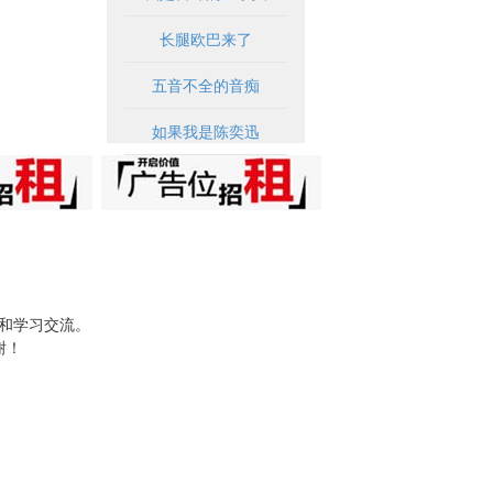
长腿欧巴来了
五音不全的音痴
如果我是陈奕迅
试和学习交流。
谢！