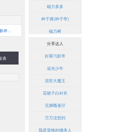
磁力多多
种子搜(种子帝)
动画影评网｜动画影评俱乐部
磁力树
分享达人
好莱污影帝
发表
追光少年
混世大魔王
花裙子白衬衣
无脚嘅雀仔
万万没想到
我是雷锋的继承人