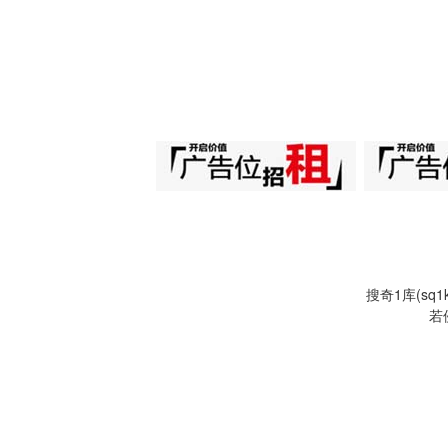
搜奇1库(s
若