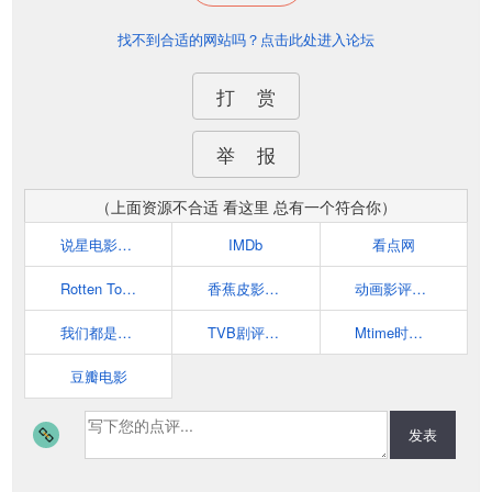
找不到合适的网站吗？点击此处进入论坛
打 赏
举 报
（上面资源不合适 看这里 总有一个符合你）
说星电影评论网
IMDb
看点网
Rotten Tomatoes
香蕉皮影评网
动画影评网｜动画影评俱乐部
我们都是影评人
TVB剧评网_ontvb.com
Mtime时光网：让电影遇见生活
豆瓣电影
发表