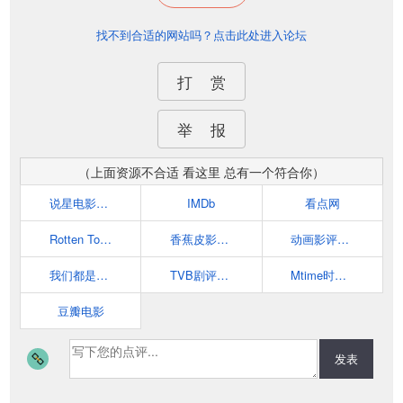
找不到合适的网站吗？点击此处进入论坛
打 赏
举 报
（上面资源不合适 看这里 总有一个符合你）
说星电影评论网
IMDb
看点网
Rotten Tomatoes
香蕉皮影评网
动画影评网｜动画影评俱乐部
我们都是影评人
TVB剧评网_ontvb.com
Mtime时光网：让电影遇见生活
豆瓣电影
发表