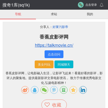
搜奇1库(sq1k)
点击登录
导航
求站
我的
分享人：
好莱污影帝
香蕉皮影评网
https://talkmovie.cn/
点击访问
美女约玩
同城聊天
香蕉皮影评网，让电影融入生活，让影评飞起来！看最好看的影评，影
评人的聚集地。提供最新影评文章电影资讯， 致力于传播优秀电影文
化,弘扬电影精神！
收藏