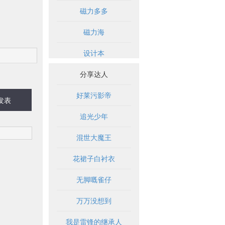
磁力多多
磁力海
设计本
分享达人
好莱污影帝
发表
追光少年
混世大魔王
花裙子白衬衣
无脚嘅雀仔
万万没想到
我是雷锋的继承人