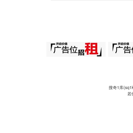
搜奇1库(s
若