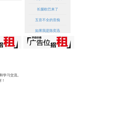
长腿欧巴来了
五音不全的音痴
如果我是陈奕迅
试和学习交流。
谢！