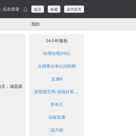
点击登录
提交
收藏
设为首页
我的
24小时最热
哈哩哈哩(H站)
全国事业单位招聘网
直播8
为主，涵盖娱
梨视频官网-做最好看的资讯短视频-Pear Video
爱奇艺
花椒直播
磁力猫