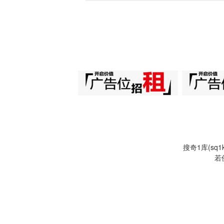
搜奇1库(s
若