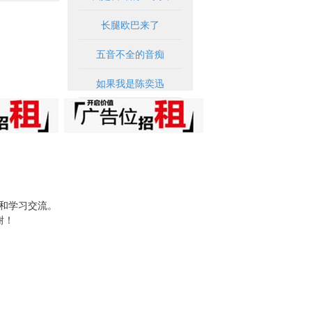
长腿欧巴来了
五音不全的音痴
如果我是陈奕迅
试和学习交流。
谢！