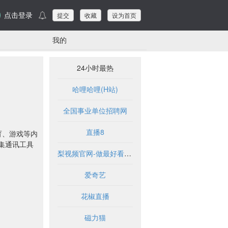
点击登录
提交
收藏
设为首页
我的
24小时最热
哈哩哈哩(H站)
全国事业单位招聘网
直播8
育、游戏等内
集通讯工具
梨视频官网-做最好看的资讯短视频-Pear Video
爱奇艺
花椒直播
磁力猫