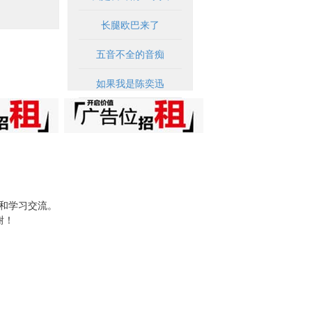
长腿欧巴来了
五音不全的音痴
如果我是陈奕迅
试和学习交流。
谢！