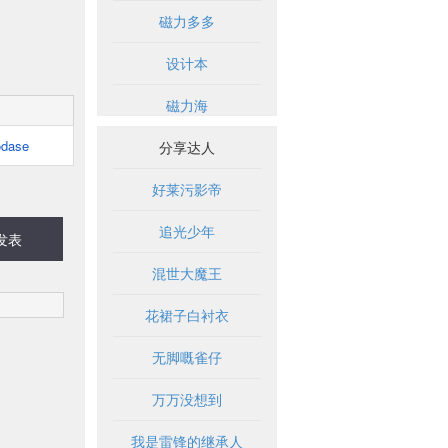
磁力多多
设计本
磁力海
odase
分享达人
好莱污影帝
追光少年
发表
混世大魔王
花裙子白衬衣
无脚嘅雀仔
万万没想到
我是雷锋的继承人