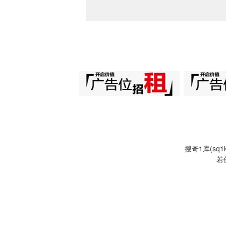
搜奇1库(s
若