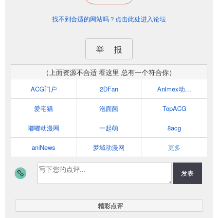
找不到合适的网站吗？点击此处进入论坛
举 报
（上面资源不合适 看这里 总有一个符合你）
ACG门户
2DFan
Animex动漫社
爱宅猫
泡面菌
TopACG
嘟嘟动漫网
一起萌
8acg
aniNews
梦域动漫网
更多
发表
精彩点评