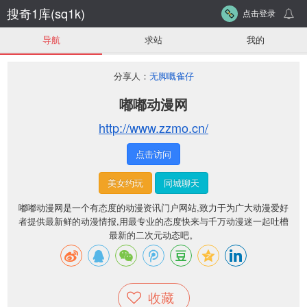
搜奇1库(sq1k)
点击登录
导航
求站
我的
分享人：
无脚嘅雀仔
嘟嘟动漫网
http://www.zzmo.cn/
点击访问
美女约玩
同城聊天
嘟嘟动漫网是一个有态度的动漫资讯门户网站,致力于为广大动漫爱好
者提供最新鲜的动漫情报,用最专业的态度快来与千万动漫迷一起吐槽
最新的二次元动态吧。
收藏