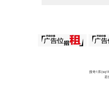
搜奇1库(s
若