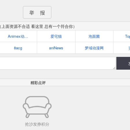
举 报
（上面资源不合适 看这里 总有一个符合你）
Animex动漫社
爱宅猫
泡面菌
To
8acg
aniNews
梦域动漫网
精彩点评
抢沙发挣积分