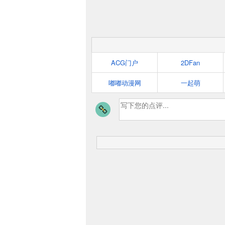
ACG门户
2DFan
嘟嘟动漫网
一起萌