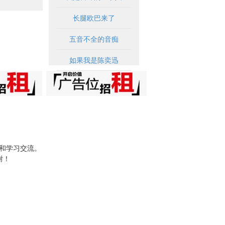
长腿欧巴来了
五音不全的音痴
如果我是陈奕迅
试和学习交流。
谢！