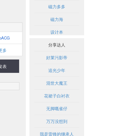
磁力多多
磁力海
设计本
pACG
分享达人
更多
好莱污影帝
发表
追光少年
混世大魔王
花裙子白衬衣
无脚嘅雀仔
万万没想到
我是雷锋的继承人