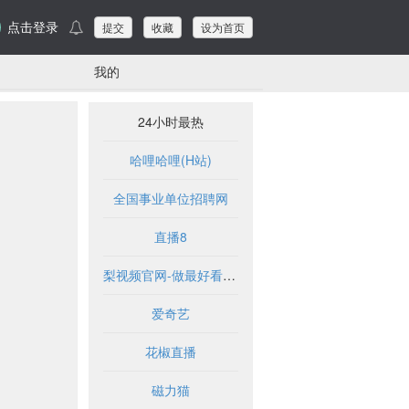
点击登录
提交
收藏
设为首页
我的
24小时最热
哈哩哈哩(H站)
全国事业单位招聘网
直播8
梨视频官网-做最好看的资讯短视频-Pear Video
爱奇艺
花椒直播
磁力猫