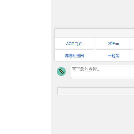
ACG门户
2DFan
嘟嘟动漫网
一起萌