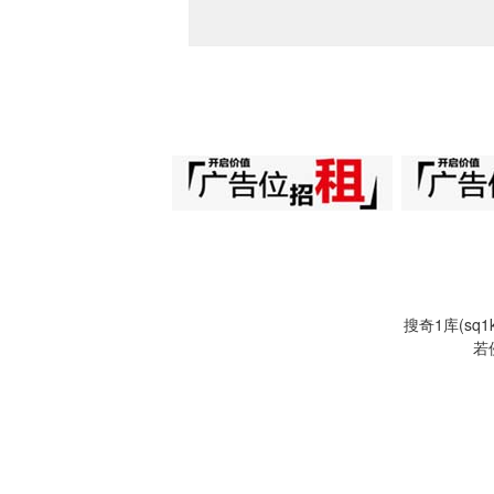
搜奇1库(s
若