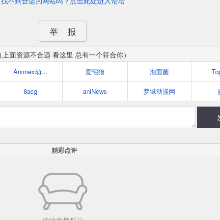
找不到合适的网站吗？点击此处进入论坛
举 报
（上面资源不合适 看这里 总有一个符合你）
Animex动漫社
爱宅猫
泡面菌
To
8acg
aniNews
梦域动漫网
精彩点评