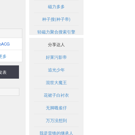
磁力多多
种子搜(种子帝)
轻磁力聚合搜索引擎
pACG
分享达人
更多
好莱污影帝
追光少年
发表
混世大魔王
花裙子白衬衣
无脚嘅雀仔
万万没想到
我是雷锋的继承人