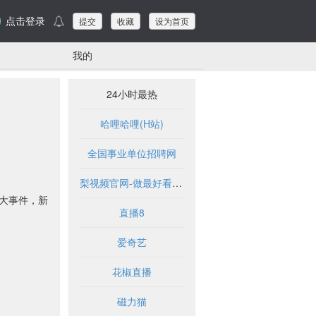
点击登录
提交
收藏
设为首页
我的
24小时最热
哈哩哈哩(H站)
全国事业单位招聘网
梨视频官网-做最好看的资讯短视频-Pear Video
新大事件，新
直播8
爱奇艺
花椒直播
磁力猫