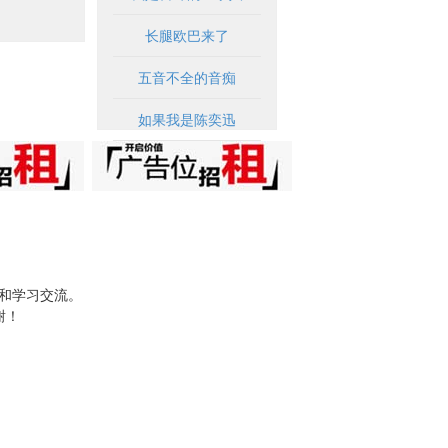
长腿欧巴来了
五音不全的音痴
如果我是陈奕迅
试和学习交流。
谢！