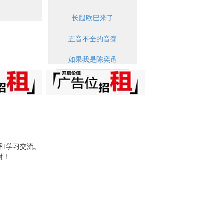
长腿欧巴来了
五音不全的音痴
如果我是陈奕迅
试和学习交流。
谢！