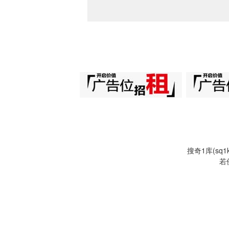
搜奇1库(s
若