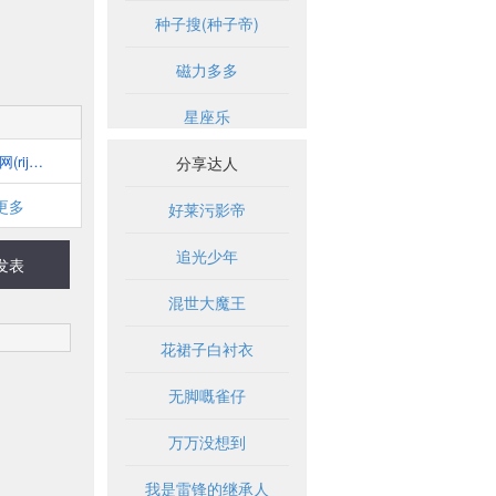
种子搜(种子帝)
磁力多多
星座乐
日剧网(rijux.com)
分享达人
更多
好莱污影帝
追光少年
发表
混世大魔王
花裙子白衬衣
无脚嘅雀仔
万万没想到
我是雷锋的继承人