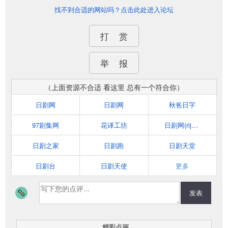
找不到合适的网站吗？点击此处进入论坛
打 赏
举 报
（上面资源不合适 看这里 总有一个符合你）
日剧网
日剧网
秋爸日字
97剧集网
花译工坊
日剧网(rijux.com)
日剧之家
日剧跑
日剧天堂
日剧台
日剧天使
更多
发表
精彩点评