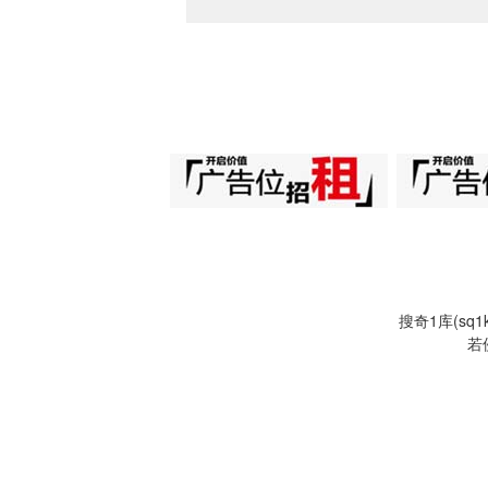
搜奇1库(s
若