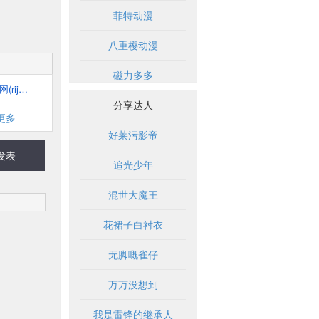
菲特动漫
八重樱动漫
磁力多多
日剧网(rijux.com)
分享达人
更多
好莱污影帝
发表
追光少年
混世大魔王
花裙子白衬衣
无脚嘅雀仔
万万没想到
我是雷锋的继承人