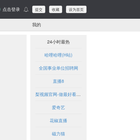
点击登录
提交
收藏
设为首页
我的
24小时最热
哈哩哈哩(H站)
全国事业单位招聘网
直播8
梨视频官网-做最好看的资讯短视频-Pear Video
爱奇艺
花椒直播
磁力猫