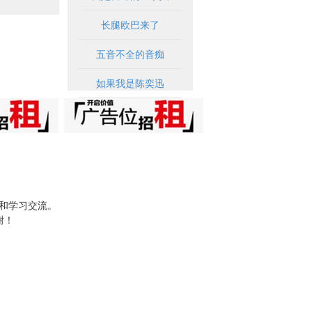
长腿欧巴来了
五音不全的音痴
如果我是陈奕迅
试和学习交流。
谢！