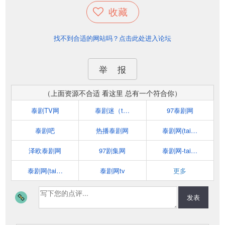
收藏
找不到合适的网站吗？点击此处进入论坛
举 报
（上面资源不合适 看这里 总有一个符合你）
泰剧TV网
泰剧迷（taijumi.cc）
97泰剧网
泰剧吧
热播泰剧网
泰剧网(taijuwang.com)
泽欧泰剧网
97剧集网
泰剧网-taijuzj.com
泰剧网(taijuu.com)
泰剧网tv
更多
发表