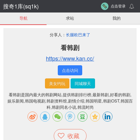
搜奇1库(sq1k)
点击登录
导航
求站
我的
分享人：
长腿欧巴来了
看韩剧
https://www.kan.cc/
点击访问
美女约玩
同城聊天
看韩剧是国内最大的韩剧网站,提供韩剧排行榜,最新韩剧,好看的韩剧,
娱乐新闻,韩国电视剧,韩剧资料馆,剧情介绍,韩国明星,韩剧OST,韩国百
科,韩剧同名小说,韩流时尚
收藏