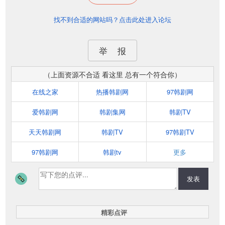
找不到合适的网站吗？点击此处进入论坛
举 报
（上面资源不合适 看这里 总有一个符合你）
在线之家
热播韩剧网
97韩剧网
爱韩剧网
韩剧集网
韩剧TV
天天韩剧网
韩剧TV
97韩剧TV
97韩剧网
韩剧tv
更多
发表
精彩点评