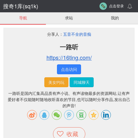
搜奇1库(sq1k)
点击登录
导航
求站
我的
分享人：
五音不全的音痴
一路听
https://16ting.com/
点击访问
美女约玩
同城聊天
一路听是国内汇集高品质有声小说、有声读物最多的资源网站,让有声
爱好者不仅能随时随地收听喜欢的节目,也可以随时分享作品,发出自己
的声音!
收藏