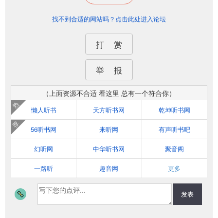
找不到合适的网站吗？点击此处进入论坛
打 赏
举 报
（上面资源不合适 看这里 总有一个符合你）
热
懒人听书
天方听书网
乾坤听书网
荐
56听书网
来听网
有声听书吧
幻听网
中华听书网
聚音阁
一路听
趣音网
更多
发表