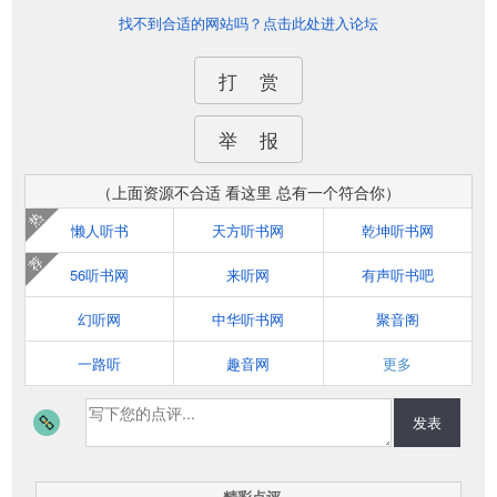
找不到合适的网站吗？点击此处进入论坛
打 赏
举 报
（上面资源不合适 看这里 总有一个符合你）
热
懒人听书
天方听书网
乾坤听书网
荐
56听书网
来听网
有声听书吧
幻听网
中华听书网
聚音阁
一路听
趣音网
更多
发表
精彩点评