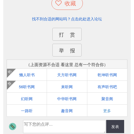
收藏
找不到合适的网站吗？点击此处进入论坛
打 赏
举 报
（上面资源不合适 看这里 总有一个符合你）
热
懒人听书
天方听书网
乾坤听书网
荐
56听书网
来听网
有声听书吧
幻听网
中华听书网
聚音阁
一路听
趣音网
更多
发表