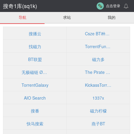
搜奇1库(sq1k)
点击登录
导航
求站
我的
搜播云
Csze BT种子发布共享系统
找磁力
TorrentFunk - Discover Your Funk
BT联盟
磁力多
无极磁链 ØMagnet
The Pirate Bay
TorrentGalaxy
KickassTorrents
AIO Search
1337x
搜番
磁力柠檬
快马搜索
燕子BT