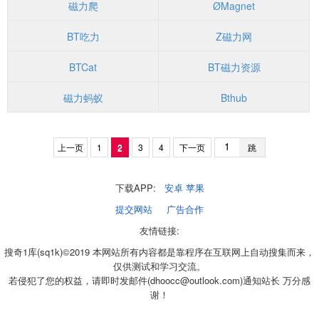
磁力爬
ØMagnet
BT吃力
Z磁力网
BTCat
BT磁力资源
磁力蚂蚁
Bthub
上一页
1
2
3
4
下一页
跳
下载APP:
安卓
苹果
提交网站
广告合作
友情链接:
搜奇1库(sq1k)©2019 本网站所有内容都是靠程序在互联网上自动搜集而来，
仅供测试和学习交流。
若侵犯了您的权益，请即时发邮件(dhoocc@outlook.com)通知站长 万分感
谢！