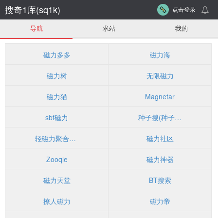
搜奇1库(sq1k)
点击登录
导航
求站
我的
磁力多多
磁力海
磁力树
无限磁力
磁力猫
Magnetar
sbt磁力
种子搜(种子帝)
轻磁力聚合搜索引擎
磁力社区
Zooqle
磁力神器
磁力天堂
BT搜索
撩人磁力
磁力帝